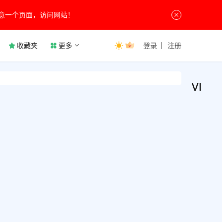
意一个页面，访问网站！
收藏夹
更多
登录
注册
VLLO
VLL
媒
体
v13.
处
理
视频
无需
辑器
费，
免费
背景
6天前
用，
色，
1
各位
换效
1.9K
下载
果，