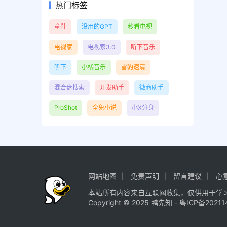
热门标签
童鞋
没用的GPT
秒看电视
电视家
电视家3.0
听下音乐
听下
小橘音乐
雪豹速清
混合盘搜索
开发助手
微商助手
ProShot
全免小说
小X分身
网站地图
免责声明
留言建议
心
本站所有内容来自互联网收集，仅供用于学
Copyright © 2025
鸭先知
-
粤ICP备20211