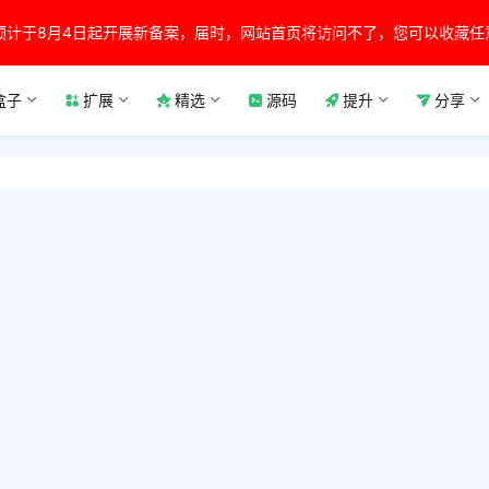
预计于8月4日起开展新备案，届时，网站首页将访问不了，您可以收藏任
盒子
扩展
精选
源码
提升
分享