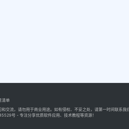
意清单
习和交流，请勿用于商业用途。如有侵权、不妥之处，请第一时间联系我
45529号
- 专注分享优质软件应用、技术教程等资源！