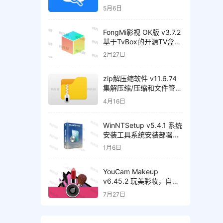
书籍、音乐等，解锁高级
5月6日
版
FongMi影视 OK版 v3.7.2
基于TvBox的开源TV盒
子/安卓影视播放器
2月27日
zip解压缩软件 v11.6.74
集解压缩/压缩和文件管理
于一身的解压工具，解锁
4月16日
高级版
WinNTSetup v5.4.1 系统
安装工具系统安装部署工
具，中文正式版
1月6日
YouCam Makeup
v6.45.2 玩美彩妆，自拍
和虚拟试妆相机，解锁高
7月27日
级版