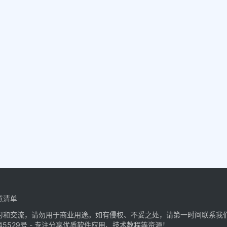
意清单
习和交流，请勿用于商业用途。如有侵权、不妥之处，请第一时间联系我
45529号
- 专注分享优质软件应用、技术教程等资源！