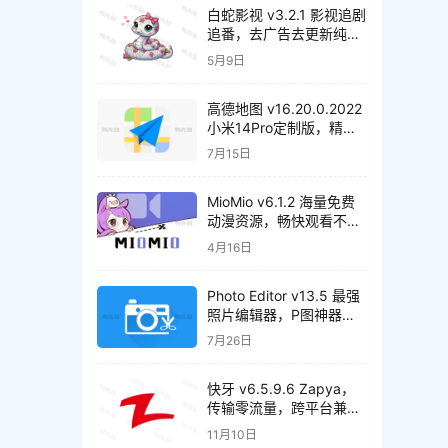
白蛇影视 v3.2.1 影视追剧
追番，去广告去更新纯净
版
5月9日
高德地图 v16.20.0.2022
小米14Pro定制版，精简
纯净版
7月15日
MioMio v6.1.2 海量免费
动漫资源，畅快观看不间
断，去广告纯净版
4月16日
Photo Editor v13.5 最强
照片编辑器，P图神器，
解锁高级版
7月26日
快牙 v6.5.9.6 Zapya，
传输零流量，跨平台兼
容，解锁高级版
11月10日