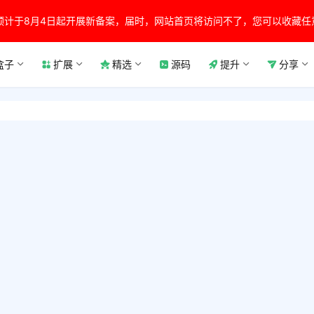
预计于8月4日起开展新备案，届时，网站首页将访问不了，您可以收藏任
盒子
扩展
精选
源码
提升
分享