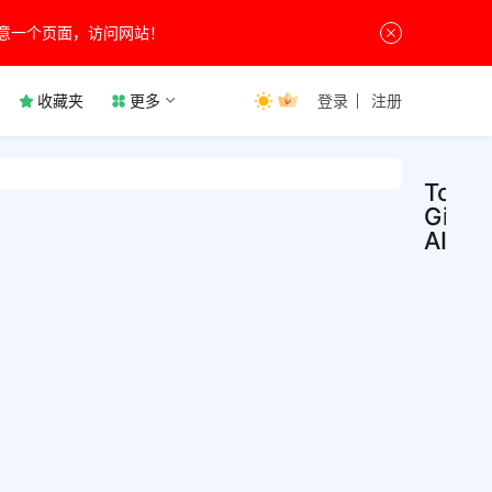
意一个页面，访问网站！
收藏夹
更多
登录
注册
Topa
Gigap
AI
Top
图
形
Giga
图
像
AI v
Topa
人工
Gigap
AI是
图像
3月30
业的
软件
1