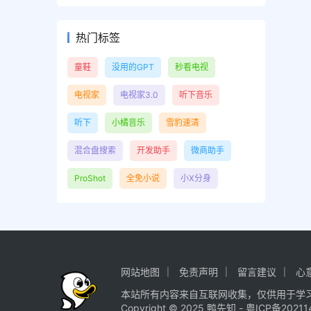
热门标签
童鞋
没用的GPT
秒看电视
电视家
电视家3.0
听下音乐
听下
小橘音乐
雪豹速清
混合盘搜索
开发助手
微商助手
ProShot
全免小说
小X分身
网站地图
免责声明
留言建议
心
本站所有内容来自互联网收集，仅供用于学
Copyright © 2025
鸭先知
-
粤ICP备20211