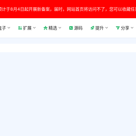
预计于8月4日起开展新备案，届时，网站首页将访问不了，您可以收藏任
盒子
扩展
精选
源码
提升
分享