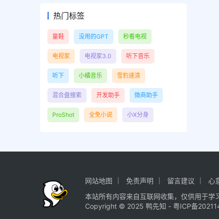
热门标签
童鞋
没用的GPT
秒看电视
电视家
电视家3.0
听下音乐
听下
小橘音乐
雪豹速清
混合盘搜索
开发助手
微商助手
ProShot
全免小说
小X分身
网站地图
免责声明
留言建议
心
本站所有内容来自互联网收集，仅供用于学
Copyright © 2025
鸭先知
-
粤ICP备20211