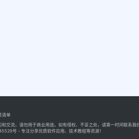
意清单
习和交流，请勿用于商业用途。如有侵权、不妥之处，请第一时间联系我
45529号
- 专注分享优质软件应用、技术教程等资源！