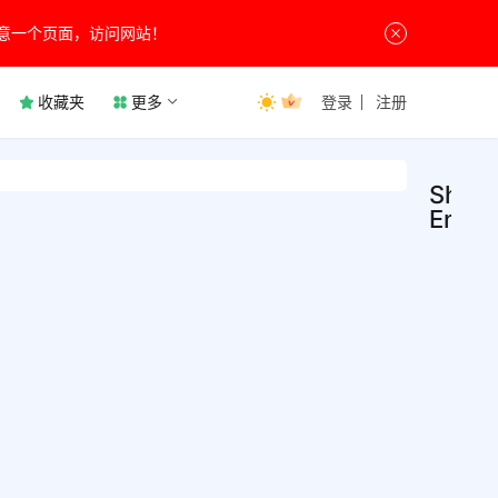
意一个页面，访问网站！
收藏夹
更多
登录
注册
Shaz
Encor
Sha
音
乐
Enc
软
件
v16.
Shaz
音乐
Enco
音乐
达，
7月29
是一
音乐
3
程序
员等
3.8K