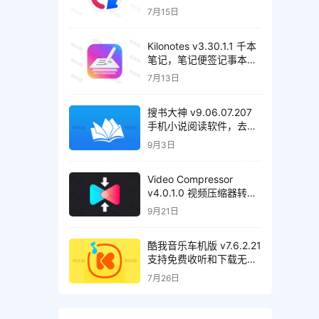
理工具，解锁高级版
7月15日
Kilonotes v3.30.1.1 千本
笔记，笔记便签记事本，
解锁VIP会员版
7月13日
搜书大神 v9.06.07.207
手机小说阅读软件，去广
告清爽版
9月3日
Video Compressor
v4.0.1.0 视频压缩器转换
器，解锁高级版
9月21日
酷我音乐车机版 v7.6.2.21
支持免费收听和下载无损
音质歌曲，解锁会员绿化
7月26日
版