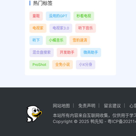
热门标签
童鞋
没用的GPT
秒看电视
电视家
电视家3.0
听下音乐
听下
小橘音乐
雪豹速清
混合盘搜索
开发助手
微商助手
ProShot
全免小说
小X分身
网站地图
免责声明
留言建议
心
本站所有内容来自互联网收集，仅供用于学
Copyright © 2025
鸭先知
-
粤ICP备20211