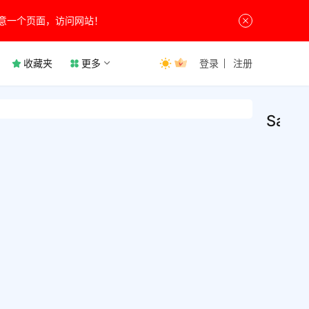
意一个页面，访问网站！
收藏夹
更多
登录
注册
SandB
San
安
全
Clas
防
护
v5.6
沙盘S
沙盘
文版
系统
统安
9月11
鸟高
御带
可以
病毒
安全