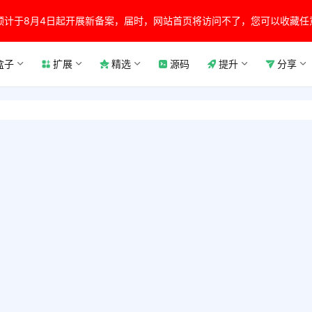
预计于8月4日起开展新备案，届时，网站首页将访问不了，您可以收藏任
盒子
扩展
精选
源码
提升
分享