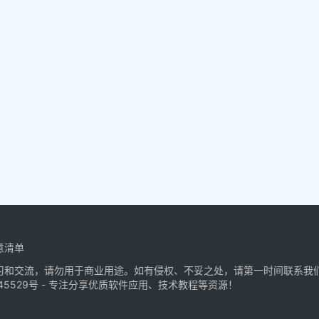
意清单
习和交流，请勿用于商业用途。如有侵权、不妥之处，请第一时间联系我
45529号
- 专注分享优质软件应用、技术教程等资源！