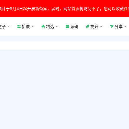
预计于8月4日起开展新备案，届时，网站首页将访问不了，您可以收藏任
盒子
扩展
精选
源码
提升
分享