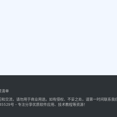
意清单
习和交流，请勿用于商业用途。如有侵权、不妥之处，请第一时间联系我
45529号
- 专注分享优质软件应用、技术教程等资源！