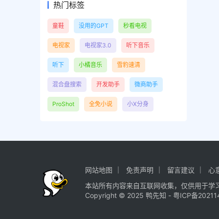
热门标签
童鞋
没用的GPT
秒看电视
电视家
电视家3.0
听下音乐
听下
小橘音乐
雪豹速清
混合盘搜索
开发助手
微商助手
ProShot
全免小说
小X分身
网站地图
免责声明
留言建议
心
本站所有内容来自互联网收集，仅供用于学
Copyright © 2025
鸭先知
-
粤ICP备20211