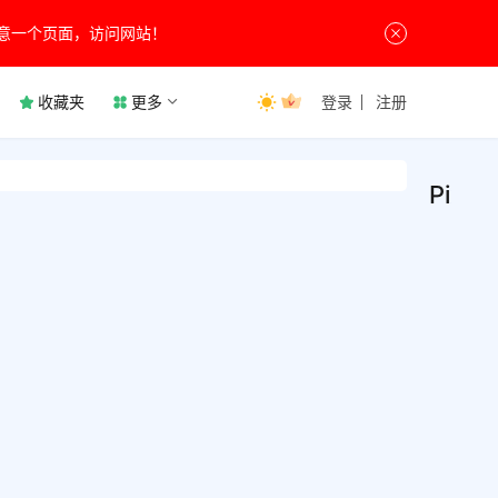
意一个页面，访问网站！
收藏夹
更多
登录
注册
PixPi
PixP
图
形
v1.9
图
像
截图
PixP
贴图
图工
用于
截长
1月10
Wind
图、
0
系统
动图
1.1K
的主
1
具，