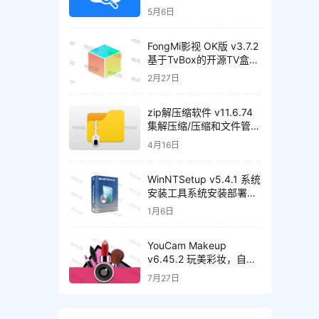
书籍、音乐等，解锁高级
5月6日
版
FongMi影视 OK版 v3.7.2
基于TvBox的开源TV盒
子/安卓影视播放器
2月27日
zip解压缩软件 v11.6.74
集解压缩/压缩和文件管理
于一身的解压工具，解锁
4月16日
高级版
WinNTSetup v5.4.1 系统
安装工具系统安装部署工
具，中文正式版
1月6日
YouCam Makeup
v6.45.2 玩美彩妆，自拍
和虚拟试妆相机，解锁高
7月27日
级版