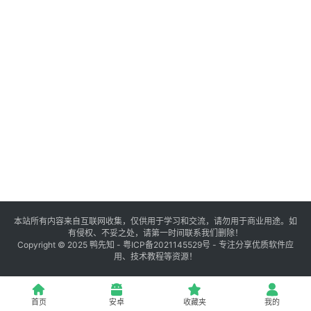
登录
注册
源
码
提
升
分
享
本站所有内容来自互联网收集，仅供用于学习和交流，请勿用于商业用途。如
有侵权、不妥之处，请第一时间联系我们删除！
收
Copyright © 2025
鸭先知
-
粤ICP备2021145529号
- 专注分享优质软件应
用、技术教程等资源！
藏
夹
首页
安卓
收藏夹
我的