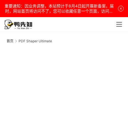
重要通知：因业务调整，本站预计于8月4日起开展新备案，届
时，网站首页将访问不了，您可以收藏任意一个页面，访问网
站！
安
卓
首页
PDF Shaper Ultimate
P
S
盒
U
子
扩
展
精
选
查看会员权益