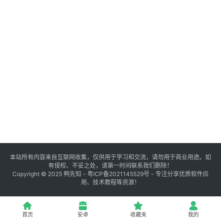
登录
注册
源
码
提
升
分
享
本站所有内容来自互联网收集，仅供用于学习和交流，请勿用于商业用途。如
有侵权、不妥之处，请第一时间联系我们删除！
收
Copyright © 2025
鸭先知
-
粤ICP备2021145529号
- 专注分享优质软件应
用、技术教程等资源！
藏
夹
首页
安卓
收藏夹
我的