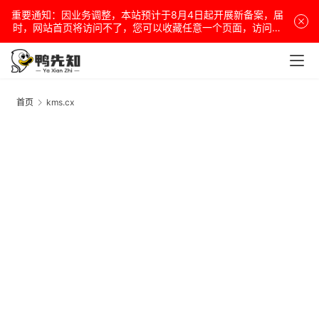
重要通知：因业务调整，本站预计于8月4日起开展新备案，届
时，网站首页将访问不了，您可以收藏任意一个页面，访问网
站！
安
卓
首页
kms.cx
k
盒
子
扩
展
精
选
查看会员权益