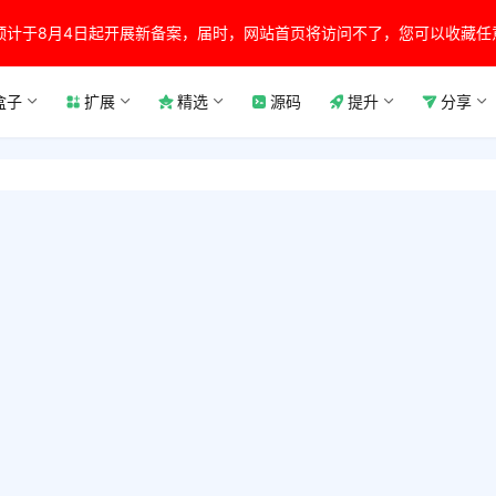
预计于8月4日起开展新备案，届时，网站首页将访问不了，您可以收藏任
盒子
扩展
精选
源码
提升
分享