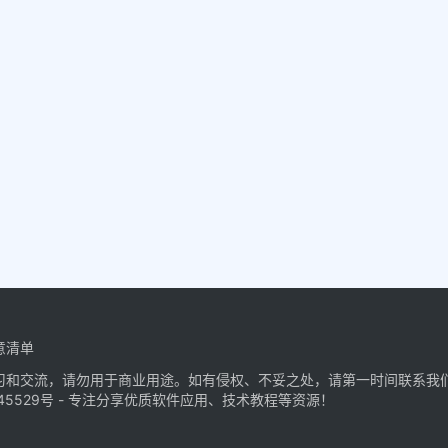
意清单
习和交流，请勿用于商业用途。如有侵权、不妥之处，请第一时间联系我
45529号
- 专注分享优质软件应用、技术教程等资源！