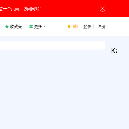
意一个页面，访问网站！
收藏夹
更多
登录
注册
Kate
Kat
编
程
v23
开
发
免费
Kat
本编
是一
辑器，
版
12月3
软件
应用
提供