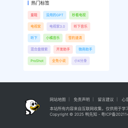
热门标签
童鞋
没用的GPT
秒看电视
电视家
电视家3.0
听下音乐
听下
小橘音乐
雪豹速清
混合盘搜索
开发助手
微商助手
ProShot
全免小说
小X分身
网站地图
免责声明
留言建议
心
本站所有内容来自互联网收集，仅供用于学
Copyright © 2025
鸭先知
-
粤ICP备20211