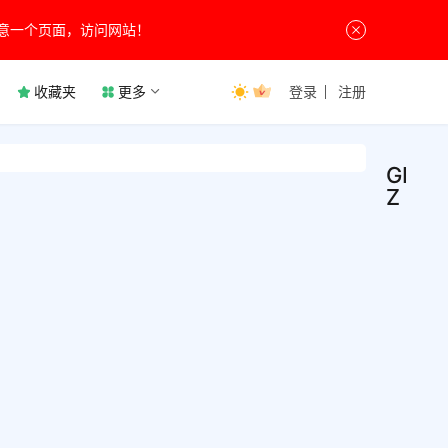
意一个页面，访问网站！
收藏夹
更多
登录
注册
GPU-
Z
GPU
硬
件
v2.6
相
关
显卡
Tech
检测
Up G
中文
具，
8月26
款知
检测
0
卡识
试G
1.3K