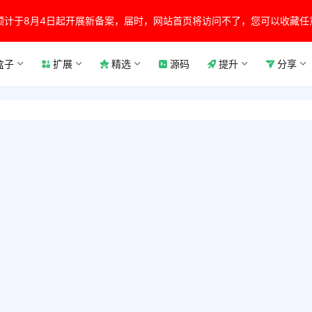
预计于8月4日起开展新备案，届时，网站首页将访问不了，您可以收藏任
盒子
扩展
精选
源码
提升
分享