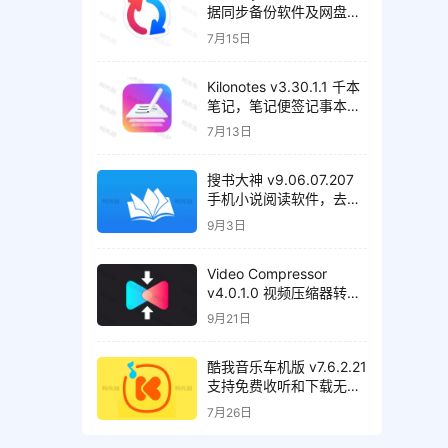
据同步备份软件及网盘管
理工具，解锁高级版
7月15日
Kilonotes v3.30.1.1 千本
笔记，笔记便签记事本，
解锁VIP会员版
7月13日
搜书大神 v9.06.07.207
手机小说阅读软件，去广
告清爽版
9月3日
Video Compressor
v4.0.1.0 视频压缩器转换
器，解锁高级版
9月21日
酷我音乐车机版 v7.6.2.21
支持免费收听和下载无损
音质歌曲，解锁会员绿化
7月26日
版