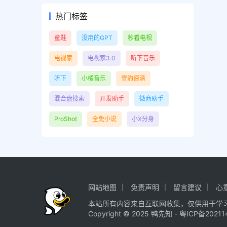
热门标签
童鞋
没用的GPT
秒看电视
电视家
电视家3.0
听下音乐
听下
小橘音乐
雪豹速清
混合盘搜索
开发助手
微商助手
ProShot
全免小说
小X分身
网站地图
免责声明
留言建议
心
本站所有内容来自互联网收集，仅供用于学
Copyright © 2025
鸭先知
-
粤ICP备20211