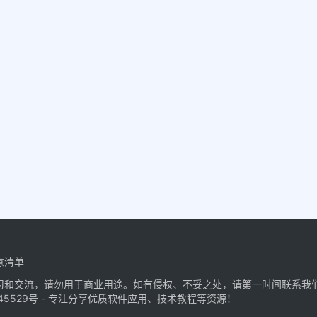
意清单
习和交流，请勿用于商业用途。如有侵权、不妥之处，请第一时间联系我
45529号
- 专注分享优质软件应用、技术教程等资源！