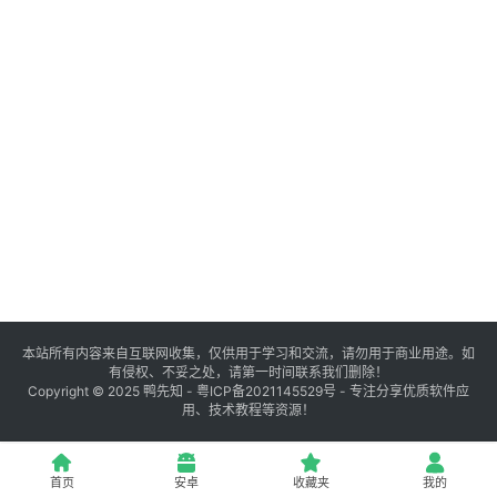
登录
注册
源
码
提
升
分
享
本站所有内容来自互联网收集，仅供用于学习和交流，请勿用于商业用途。如
有侵权、不妥之处，请第一时间联系我们删除！
收
Copyright © 2025
鸭先知
-
粤ICP备2021145529号
- 专注分享优质软件应
用、技术教程等资源！
藏
夹
首页
安卓
收藏夹
我的