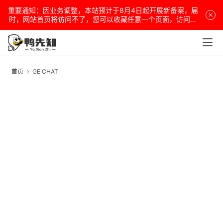
重要通知：因业务调整，本站预计于8月4日起开展新备案，届
时，网站首页将访问不了，您可以收藏任意一个页面，访问网
站！
安
卓
首页
GE CHAT
G
C
盒
子
扩
展
精
选
查看会员权益