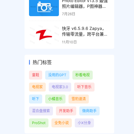
Photo Editor v13.5 最强
照片编辑器，P图神器，
解锁高级版
7月26日
快牙 v6.5.9.6 Zapya，
传输零流量，跨平台兼
容，解锁高级版
11月10日
热门标签
童鞋
没用的GPT
秒看电视
电视家
电视家3.0
听下音乐
听下
小橘音乐
雪豹速清
混合盘搜索
开发助手
微商助手
ProShot
全免小说
小X分身