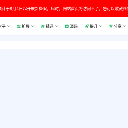
预计于8月4日起开展新备案，届时，网站首页将访问不了，您可以收藏任
盒子
扩展
精选
源码
提升
分享