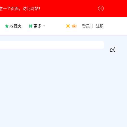
意一个页面，访问网站！
收藏夹
更多
登录
注册
c001
c00
社
交
comp
娱
乐
v69/
一款
酷安
户端
第三
洁、
9月16
去除
适、
端中
容，
c00
上