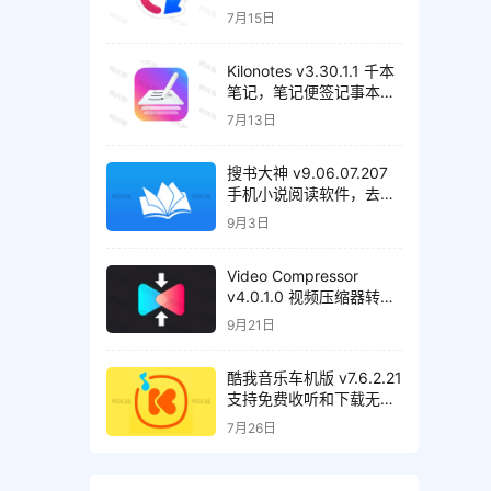
理工具，解锁高级版
7月15日
Kilonotes v3.30.1.1 千本
笔记，笔记便签记事本，
解锁VIP会员版
7月13日
搜书大神 v9.06.07.207
手机小说阅读软件，去广
告清爽版
9月3日
Video Compressor
v4.0.1.0 视频压缩器转换
器，解锁高级版
9月21日
酷我音乐车机版 v7.6.2.21
支持免费收听和下载无损
音质歌曲，解锁会员绿化
7月26日
版