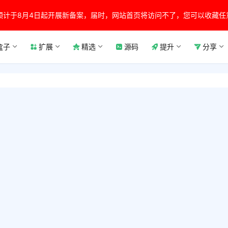
预计于8月4日起开展新备案，届时，网站首页将访问不了，您可以收藏任
盒子
扩展
精选
源码
提升
分享