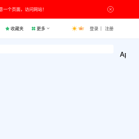
意一个页面，访问网站！
收藏夹
更多
登录
注册
AppL
App
系
统
v6.3
工
具
用锁
AppL
私保
通过
图案
支持
7月26
锁保
码、
0
隐私
案、
456
45种
锁，