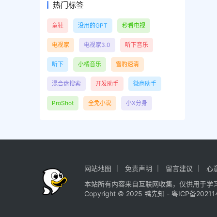
热门标签
童鞋
没用的GPT
秒看电视
电视家
电视家3.0
听下音乐
听下
小橘音乐
雪豹速清
混合盘搜索
开发助手
微商助手
ProShot
全免小说
小X分身
网站地图
免责声明
留言建议
心
本站所有内容来自互联网收集，仅供用于学
Copyright © 2025
鸭先知
-
粤ICP备20211