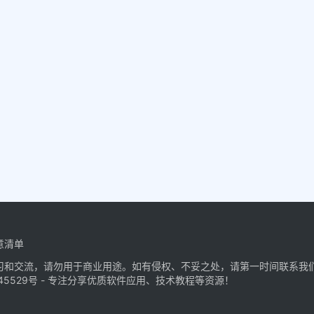
意清单
习和交流，请勿用于商业用途。如有侵权、不妥之处，请第一时间联系我
45529号
- 专注分享优质软件应用、技术教程等资源！