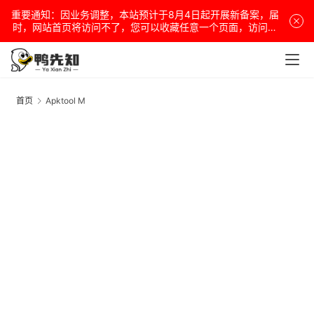
重要通知：因业务调整，本站预计于8月4日起开展新备案，届
时，网站首页将访问不了，您可以收藏任意一个页面，访问网
站！
安
卓
首页
Apktool M
A
盒
子
扩
展
精
选
查看会员权益