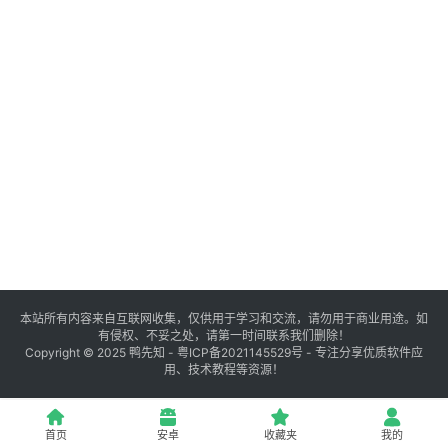
登录
注册
源
码
提
升
分
享
本站所有内容来自互联网收集，仅供用于学习和交流，请勿用于商业用途。如
有侵权、不妥之处，请第一时间联系我们删除！
收
Copyright © 2025
鸭先知
-
粤ICP备2021145529号
- 专注分享优质软件应
用、技术教程等资源！
藏
夹
首页
安卓
收藏夹
我的