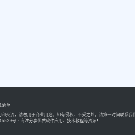
意清单
习和交流，请勿用于商业用途。如有侵权、不妥之处，请第一时间联系我
45529号
- 专注分享优质软件应用、技术教程等资源！