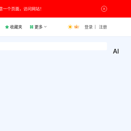
意一个页面，访问网站！
收藏夹
更多
登录
注册
AIDA
AID
系
统
v2.
工
具
安卓
AIDA
统硬
手机
AIDA
检测
5月22
for
具，
2
Andr
文解
2.0K
是一
6
内购