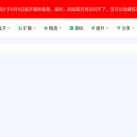
预计于8月4日起开展新备案，届时，网站首页将访问不了，您可以收藏任
盒子
扩展
精选
源码
提升
分享