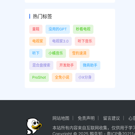
热门标签
童鞋
没用的GPT
秒看电视
电视家
电视家3.0
听下音乐
听下
小橘音乐
雪豹速清
混合盘搜索
开发助手
微商助手
ProShot
全免小说
小X分身
网站地图
免责声明
留言建议
心
本站所有内容来自互联网收集，仅供用于学
Copyright © 2025
鸭先知
-
粤ICP备20211