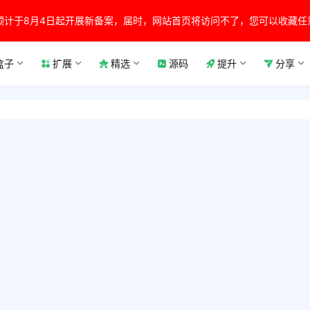
预计于8月4日起开展新备案，届时，网站首页将访问不了，您可以收藏任
盒子
扩展
精选
源码
提升
分享