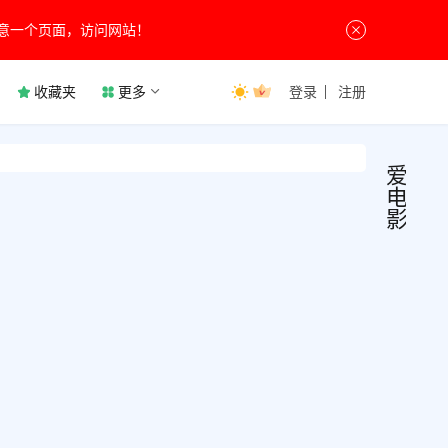
意一个页面，访问网站！
收藏夹
更多
登录
注册
爱
电
影
爱电
影
视
v6.8
播
放
超清
爱电
视播
影，
款最
软件
5天前
的超
去广
2