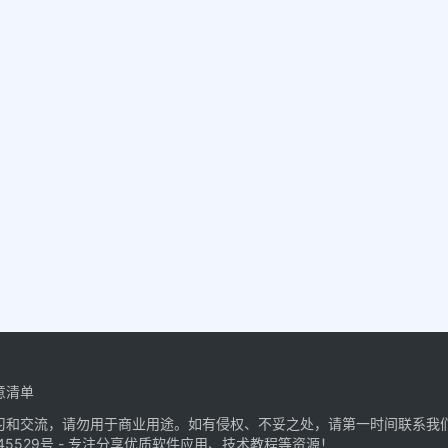
意清单
习和交流，请勿用于商业用途。如有侵权、不妥之处，请第一时间联系我
45529号
- 专注分享优质软件应用、技术教程等资源！