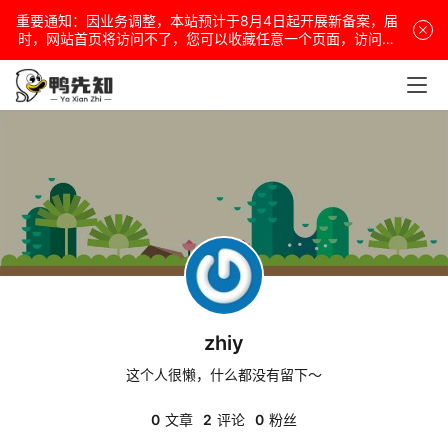
重要通知：因业务调整，本站预计于8月4日起开展新备案，届
电
时，网站首页将访问不了，您可以收藏任意一个页面，访问网
站！
脑
安
卓
盒
子
zhiy
扩
展
这个人很懒，什么都没有留下～
0
文章
2
评论
0
粉丝