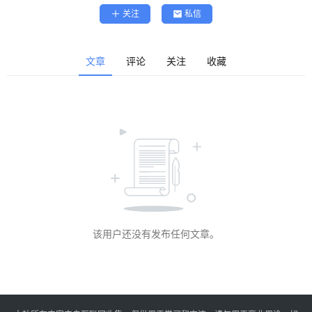
精
关注
私信
选
查看会员权益
登录
注册
文章
评论
关注
收藏
源
码
提
升
分
享
该用户还没有发布任何文章。
收
藏