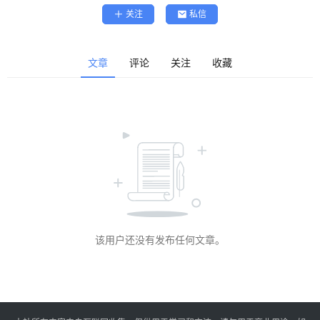
精
关注
私信
选
查看会员权益
登录
注册
文章
评论
关注
收藏
源
码
提
升
分
享
该用户还没有发布任何文章。
收
藏