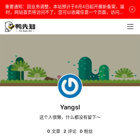
重要通知：因业务调整，本站预计于8月4日起开展新备案，届
电
时，网站首页将访问不了，您可以收藏任意一个页面，访问网
站！
脑
安
卓
盒
子
Yangsl
扩
展
这个人很懒，什么都没有留下～
0
文章
2
评论
0
粉丝