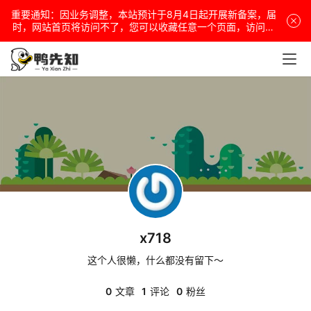
重要通知：因业务调整，本站预计于8月4日起开展新备案，届
电
时，网站首页将访问不了，您可以收藏任意一个页面，访问网
站！
脑
安
卓
盒
子
x718
扩
展
这个人很懒，什么都没有留下～
0
文章
1
评论
0
粉丝