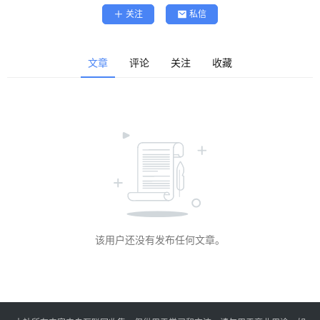
精
关注
私信
选
查看会员权益
登录
注册
文章
评论
关注
收藏
源
码
提
升
分
享
该用户还没有发布任何文章。
收
藏