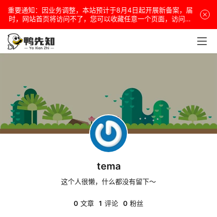
重要通知：因业务调整，本站预计于8月4日起开展新备案，届
电
时，网站首页将访问不了，您可以收藏任意一个页面，访问网
站！
脑
安
卓
盒
子
tema
扩
展
这个人很懒，什么都没有留下～
0
文章
1
评论
0
粉丝