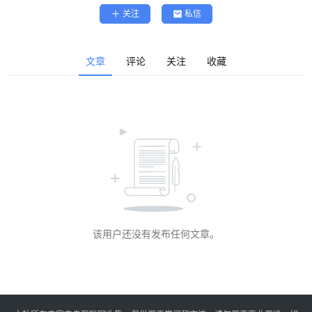
精
关注
私信
选
查看会员权益
登录
注册
文章
评论
关注
收藏
源
码
提
升
分
享
该用户还没有发布任何文章。
收
藏