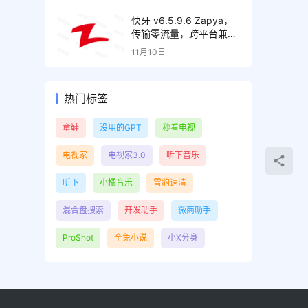
快牙 v6.5.9.6 Zapya，
传输零流量，跨平台兼
容，解锁高级版
11月10日
热门标签
童鞋
没用的GPT
秒看电视
电视家
电视家3.0
听下音乐
听下
小橘音乐
雪豹速清
混合盘搜索
开发助手
微商助手
ProShot
全免小说
小X分身