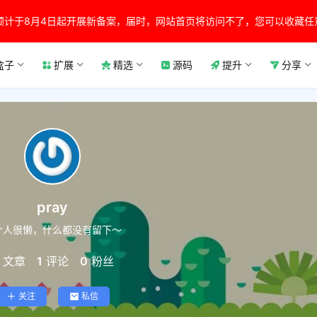
预计于8月4日起开展新备案，届时，网站首页将访问不了，您可以收藏任
盒子
扩展
精选
源码
提升
分享
pray
个人很懒，什么都没有留下～
文章
1
评论
0
粉丝
关注
私信