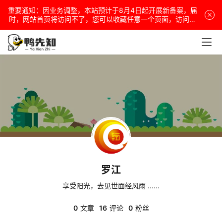
重要通知：因业务调整，本站预计于8月4日起开展新备案，届
电
时，网站首页将访问不了，您可以收藏任意一个页面，访问网
站！
脑
安
卓
盒
子
罗江
扩
展
享受阳光，去见世面经风雨 ......
0
文章
16
评论
0
粉丝