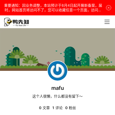
重要通知：因业务调整，本站预计于8月4日起开展新备案，届
电
时，网站首页将访问不了，您可以收藏任意一个页面，访问网
站！
脑
安
卓
盒
子
mafu
扩
展
这个人很懒，什么都没有留下～
0
文章
1
评论
0
粉丝