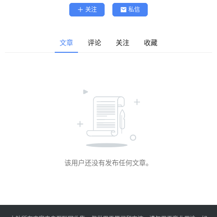
精
关注
私信
选
查看会员权益
登录
注册
文章
评论
关注
收藏
源
码
提
升
分
享
该用户还没有发布任何文章。
收
藏