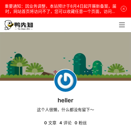
重要通知：因业务调整，本站预计于8月4日起开展新备案，届
时，网站首页将访问不了，您可以收藏任意一个页面，访问网
站！
电
脑
安
卓
盒
heller
子
这个人很懒，什么都没有留下～
0
文章
4
评论
0
粉丝
扩
展