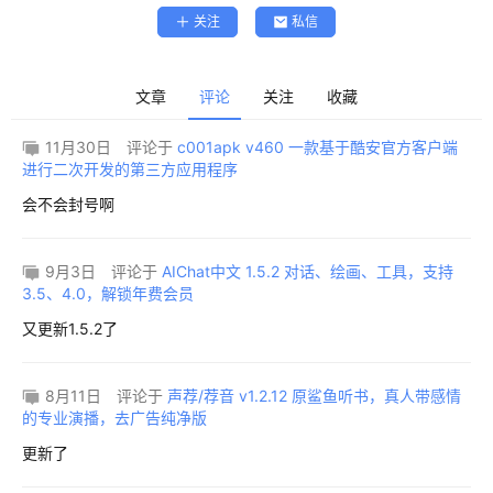
关注
私信
精
文章
评论
关注
收藏
选
查看会员权益
11月30日
评论于
c001apk v460 一款基于酷安官方客户端
进行二次开发的第三方应用程序
登录
注册
源
会不会封号啊
码
9月3日
评论于
AIChat中文 1.5.2 对话、绘画、工具，支持
3.5、4.0，解锁年费会员
提
又更新1.5.2了
升
8月11日
评论于
声荐/荐音 v1.2.12 原鲨鱼听书，真人带感情
的专业演播，去广告纯净版
分
享
更新了