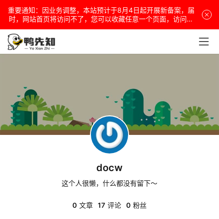
重要通知：因业务调整，本站预计于8月4日起开展新备案，届
电
时，网站首页将访问不了，您可以收藏任意一个页面，访问网
站！
脑
安
卓
盒
子
docw
扩
展
这个人很懒，什么都没有留下～
0
文章
17
评论
0
粉丝