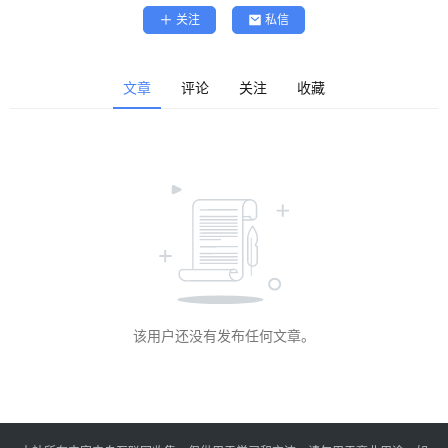
精
关注
私信
选
查看会员权益
登录
注册
文章
评论
关注
收藏
源
码
提
升
分
享
该用户还没有发布任何文章。
收
藏