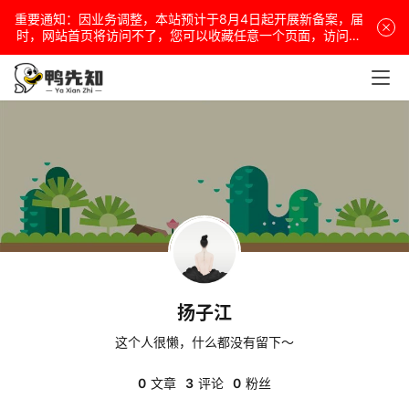
重要通知：因业务调整，本站预计于8月4日起开展新备案，届
电
时，网站首页将访问不了，您可以收藏任意一个页面，访问网
站！
脑
安
卓
盒
子
扬子江
扩
展
这个人很懒，什么都没有留下～
0
文章
3
评论
0
粉丝