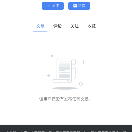
精
关注
私信
选
查看会员权益
登录
注册
文章
评论
关注
收藏
源
码
提
升
分
享
该用户还没有发布任何文章。
收
藏