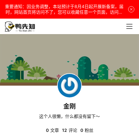
重要通知：因业务调整，本站预计于8月4日起开展新备案，届
电
时，网站首页将访问不了，您可以收藏任意一个页面，访问网
站！
脑
安
卓
盒
子
金刚
扩
展
这个人很懒，什么都没有留下～
0
文章
12
评论
0
粉丝