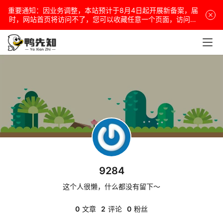
重要通知：因业务调整，本站预计于8月4日起开展新备案，届
电
时，网站首页将访问不了，您可以收藏任意一个页面，访问网
站！
脑
安
卓
盒
子
9284
扩
展
这个人很懒，什么都没有留下～
0
文章
2
评论
0
粉丝