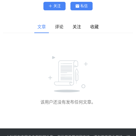
精
关注
私信
选
查看会员权益
登录
注册
文章
评论
关注
收藏
源
码
提
升
分
享
该用户还没有发布任何文章。
收
藏