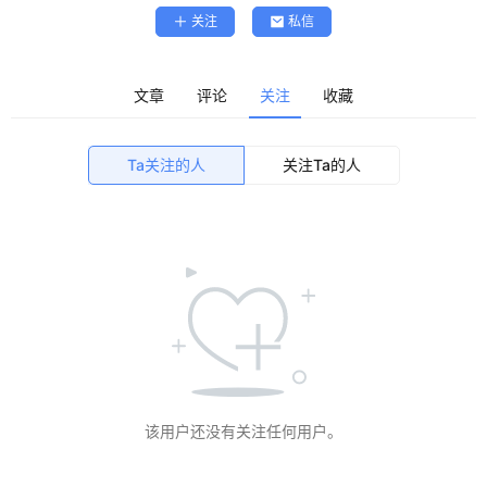
关注
私信
精
选
查看会员权益
文章
评论
关注
收藏
登录
注册
源
Ta关注的人
关注Ta的人
码
提
升
分
享
该用户还没有关注任何用户。
收