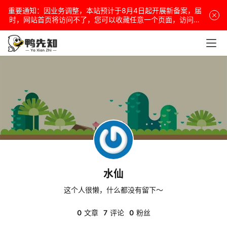
重要通知：因业务调整，本站预计于8月4日起开展新备案，届
时，网站首页将访问不了，您可以收藏任意一个页面，访问网
站！
电
脑
安
卓
盒
子
水仙
这个人很懒，什么都没有留下～
扩
展
0
文章
7
评论
0
粉丝