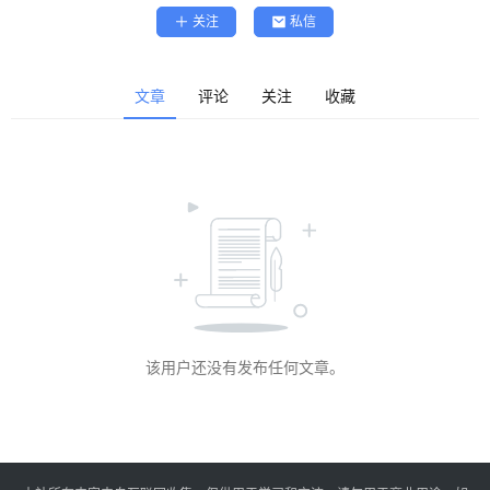
精
关注
私信
选
查看会员权益
登录
注册
文章
评论
关注
收藏
源
码
提
升
分
享
该用户还没有发布任何文章。
收
藏