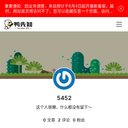
重要通知：因业务调整，本站预计于8月4日起开展新备案，届
电
时，网站首页将访问不了，您可以收藏任意一个页面，访问网
站！
脑
安
卓
盒
子
5452
扩
展
这个人很懒，什么都没有留下～
0
文章
2
评论
0
粉丝