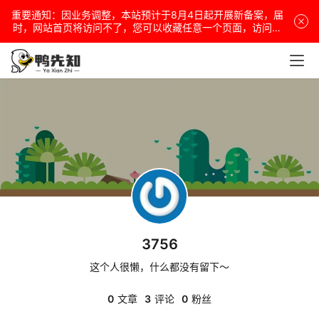
重要通知：因业务调整，本站预计于8月4日起开展新备案，届
时，网站首页将访问不了，您可以收藏任意一个页面，访问网
站！
电
脑
安
卓
盒
子
3756
这个人很懒，什么都没有留下～
扩
展
0
文章
3
评论
0
粉丝