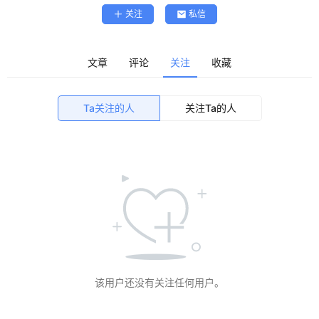
关注
私信
精
选
查看会员权益
文章
评论
关注
收藏
登录
注册
源
Ta关注的人
关注Ta的人
码
提
升
分
享
该用户还没有关注任何用户。
收