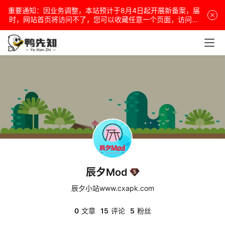
重要通知：因业务调整，本站预计于8月4日起开展新备案，届
电
时，网站首页将访问不了，您可以收藏任意一个页面，访问网
站！
脑
安
卓
盒
子
辰夕Mod
扩
展
辰夕小站www.cxapk.com
0
文章
15
评论
5
粉丝