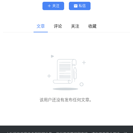
精
关注
私信
选
查看会员权益
登录
注册
文章
评论
关注
收藏
源
码
提
升
分
享
该用户还没有发布任何文章。
收
藏