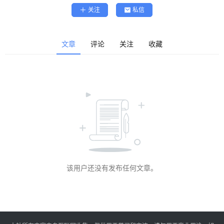
精
关注
私信
选
查看会员权益
登录
注册
文章
评论
关注
收藏
源
码
提
升
分
享
该用户还没有发布任何文章。
收
藏