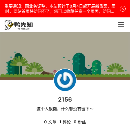
重要通知：因业务调整，本站预计于8月4日起开展新备案，届
电
时，网站首页将访问不了，您可以收藏任意一个页面，访问网
站！
脑
安
卓
盒
子
2156
扩
展
这个人很懒，什么都没有留下～
0
文章
1
评论
0
粉丝