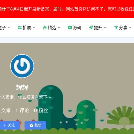
预计于8月4日起开展新备案，届时，网站首页将访问不了，您可以收藏任
盒子
扩展
精选
源码
提升
分享
辉辉
个人很懒，什么都没有留下～
文章
1
评论
0
粉丝
关注
私信