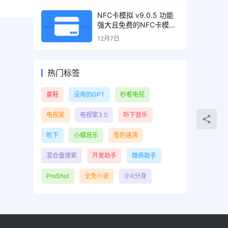
NFC卡模拟 v9.0.5 功能
强大且免费的NFC卡模拟
器，解锁专业版
12月7日
热门标签
童鞋
没用的GPT
秒看电视
电视家
电视家3.0
听下音乐
听下
小橘音乐
雪豹速清
混合盘搜索
开发助手
微商助手
ProShot
全免小说
小X分身