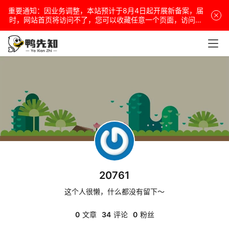
重要通知：因业务调整，本站预计于8月4日起开展新备案，届
时，网站首页将访问不了，您可以收藏任意一个页面，访问网
站！
电
脑
安
卓
盒
子
20761
这个人很懒，什么都没有留下～
扩
展
0
文章
34
评论
0
粉丝