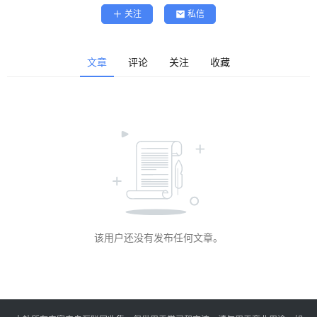
精
关注
私信
选
查看会员权益
登录
注册
文章
评论
关注
收藏
源
码
提
升
分
享
该用户还没有发布任何文章。
收
藏