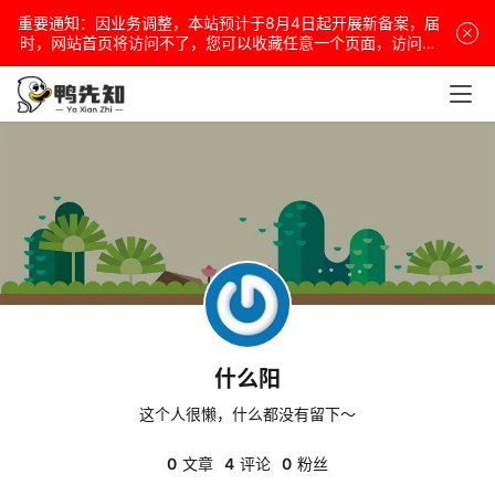
重要通知：因业务调整，本站预计于8月4日起开展新备案，届
电
时，网站首页将访问不了，您可以收藏任意一个页面，访问网
站！
脑
安
卓
盒
子
什么阳
扩
展
这个人很懒，什么都没有留下～
0
文章
4
评论
0
粉丝