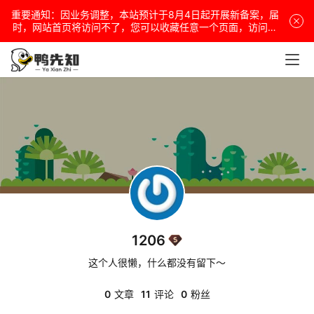
重要通知：因业务调整，本站预计于8月4日起开展新备案，届
电
时，网站首页将访问不了，您可以收藏任意一个页面，访问网
站！
脑
安
卓
盒
子
1206
扩
展
这个人很懒，什么都没有留下～
0
文章
11
评论
0
粉丝