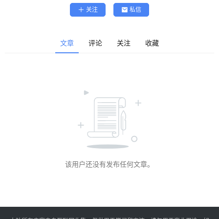
精
关注
私信
选
查看会员权益
登录
注册
文章
评论
关注
收藏
源
码
提
升
分
享
该用户还没有发布任何文章。
收
藏