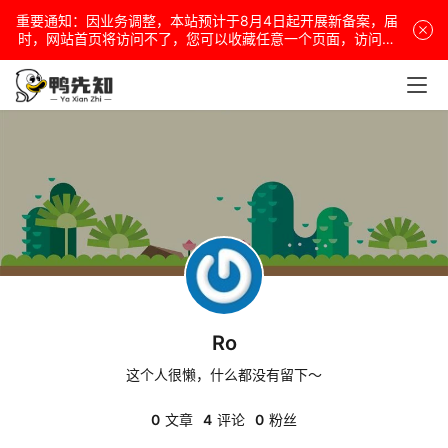
重要通知：因业务调整，本站预计于8月4日起开展新备案，届
电
时，网站首页将访问不了，您可以收藏任意一个页面，访问网
站！
脑
安
卓
盒
子
Ro
扩
展
这个人很懒，什么都没有留下～
0
文章
4
评论
0
粉丝