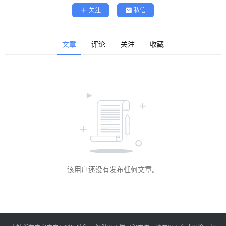
精
关注
私信
选
查看会员权益
登录
注册
文章
评论
关注
收藏
源
码
提
升
分
享
该用户还没有发布任何文章。
收
藏