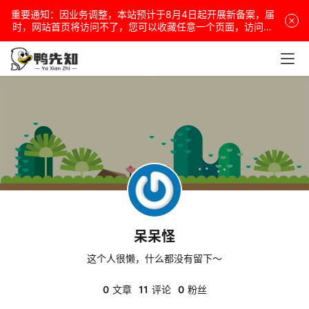
重要通知：因业务调整，本站预计于8月4日起开展新备案，届
电
时，网站首页将访问不了，您可以收藏任意一个页面，访问网
站！
脑
安
卓
盒
子
呆呆怪
扩
展
这个人很懒，什么都没有留下～
0
文章
11
评论
0
粉丝