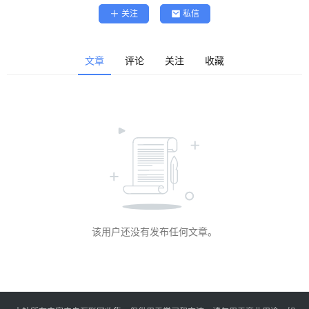
精
关注
私信
选
查看会员权益
登录
注册
文章
评论
关注
收藏
源
码
提
升
分
享
该用户还没有发布任何文章。
收
藏