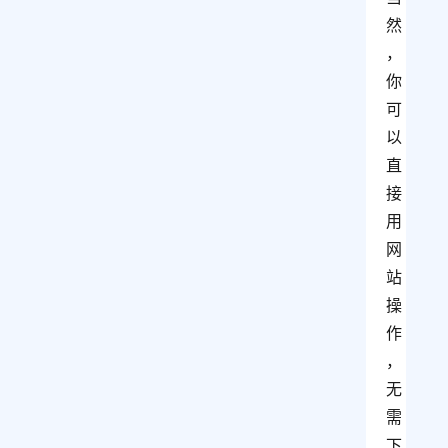
然
，
你
可
以
直
接
用
网
站
操
作
，
无
需
下