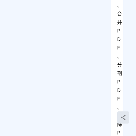
、
合
并
P
D
F
、
分
割
P
D
F
、
删
除
P