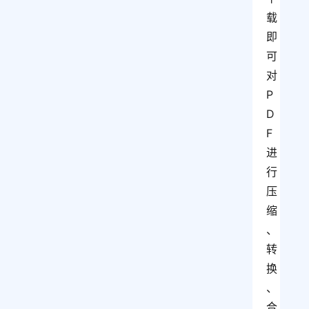
载
即
可
对
P
D
F
进
行
压
缩
、
转
换
、
合