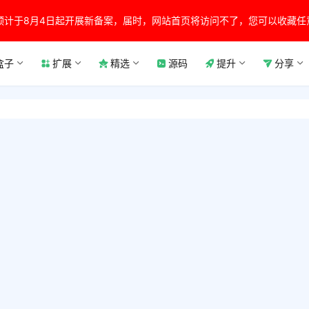
预计于8月4日起开展新备案，届时，网站首页将访问不了，您可以收藏任
盒子
扩展
精选
源码
提升
分享