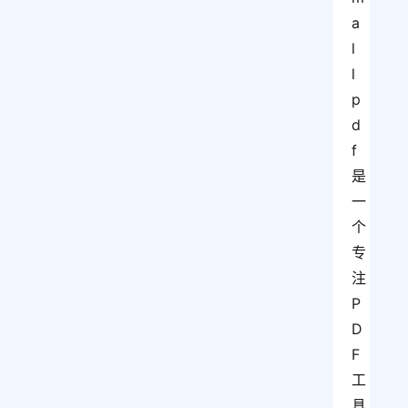
a
l
l
p
d
f
是
一
个
专
注
P
D
F
工
具