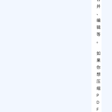
并
、
编
辑
等
。
如
果
你
想
压
缩
P
D
F