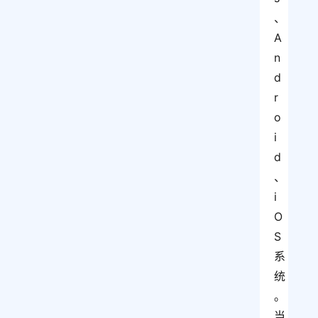
、
A
n
d
r
o
i
d
、
i
O
S
系
统
。
当