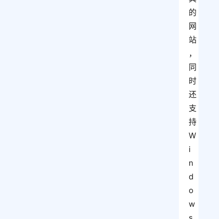
的
网
站
，
同
时
还
支
持
W
i
n
d
o
w
s