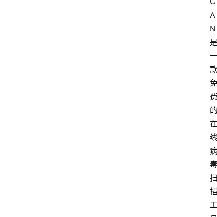
C
A
N