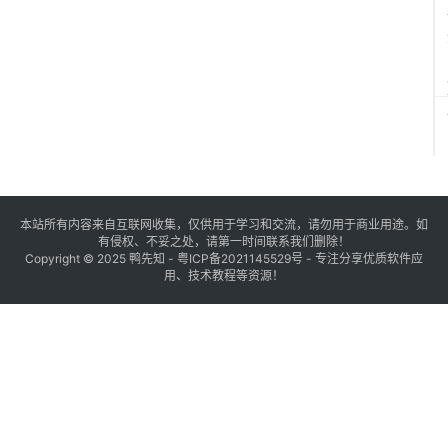
本站所有内容来自互联网收集，仅供用于学习和交流，请勿用于商业用途。如
有侵权、不妥之处，请第一时间联系我们删除！
Copyright © 2025
鸭先知
-
粤ICP备2021145529号
- 专注分享优质软件应
用、技术教程等资源！