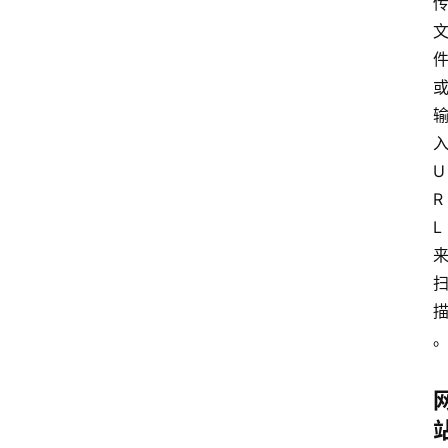
U
R
L