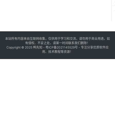
本站所有内容来自互联网收集，仅供用于学习和交流，请勿用于商业用途。如
有侵权、不妥之处，请第一时间联系我们删除！
Copyright © 2025
鸭先知
-
粤ICP备2021145529号
- 专注分享优质软件应
用、技术教程等资源！