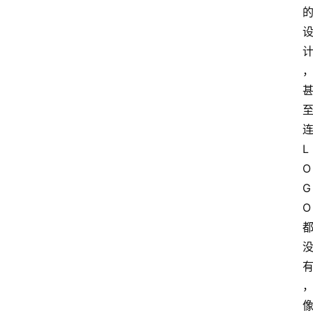
L
O
G
O