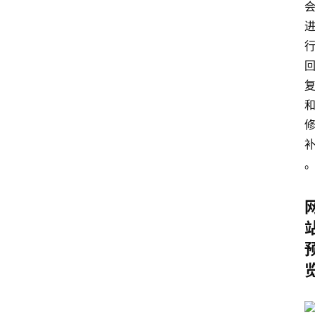
电
脑
安
卓
盒
子
扩
展