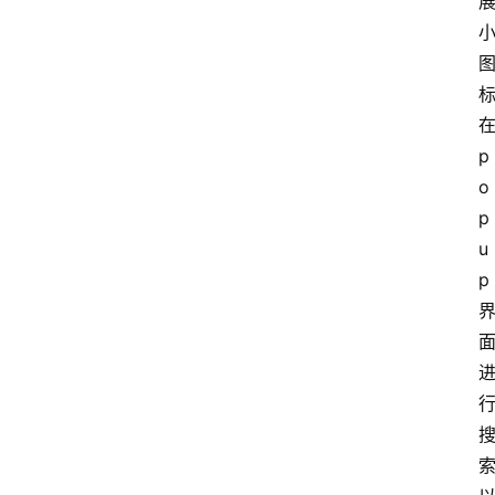
在
p
o
p
u
p 