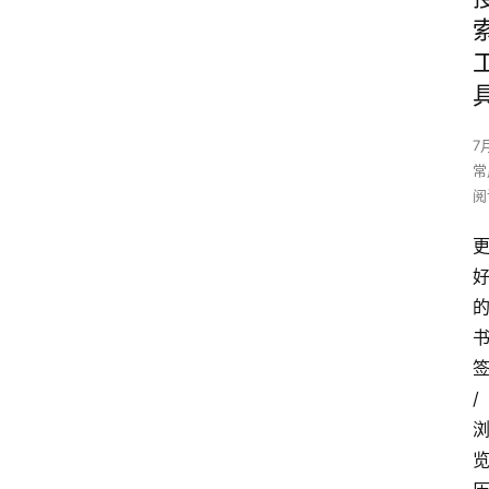
7
常
阅
的
签
/ 