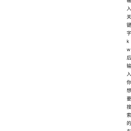
字
k
w 