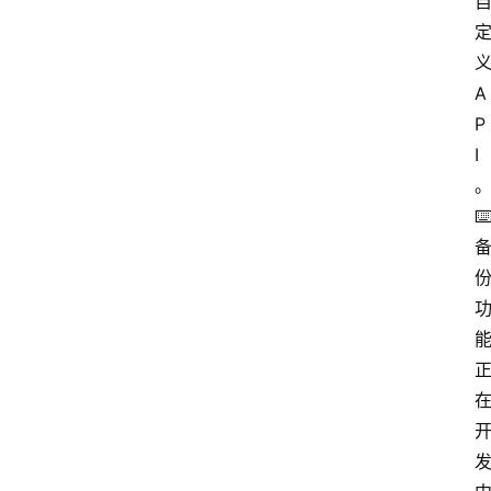
义
A
P
I
⌨