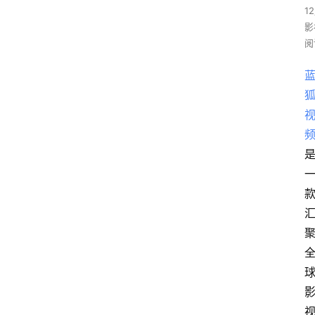
1
影
阅