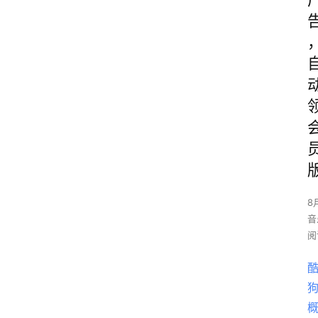
8
音
阅