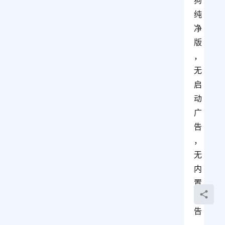
狗
纯
净
版
，
无
启
动
广
告
，
无
内
置
广
告