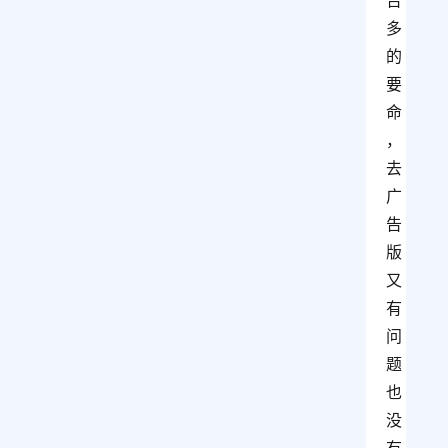
告
多
的
要
命
，
去
广
告
版
又
有
问
题
也
没