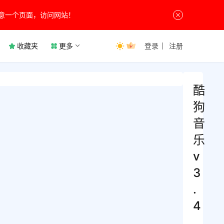
意一个页面，访问网站！
收藏夹
更多
登录
注册
酷
狗
音
乐
v
3
.
4
.