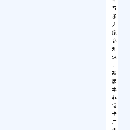
狗
音
乐
大
家
都
知
道
，
新
版
本
非
常
卡
广