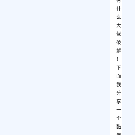
有
什
么
大
佬
破
解
！
下
面
我
分
享
一
个
酷