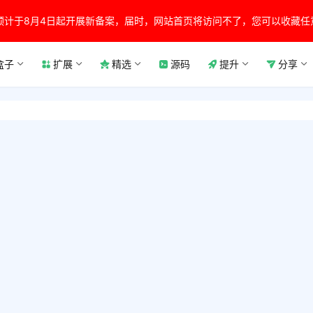
预计于8月4日起开展新备案，届时，网站首页将访问不了，您可以收藏任
盒子
扩展
精选
源码
提升
分享