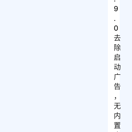
9
.
0
去
除
启
动
广
告
，
无
内
置