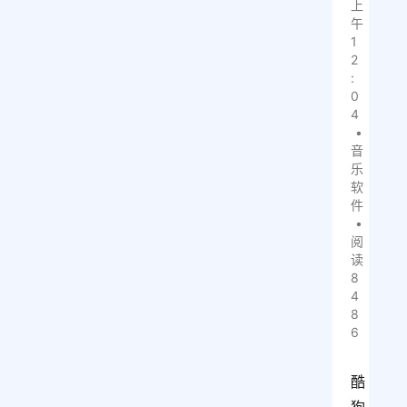
上
午
1
2
:
0
4
•
音
乐
软
件
•
阅
读
8
4
8
6
酷