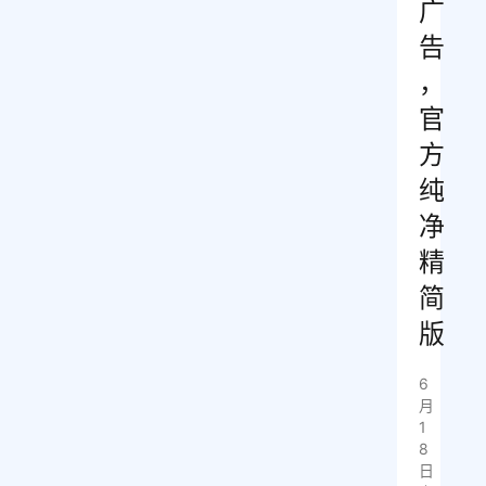
广
告
，
官
方
纯
净
精
简
版
6
月
1
8
日