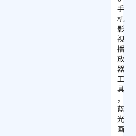
手
机
影
视
播
放
器
工
具
，
蓝
光
画