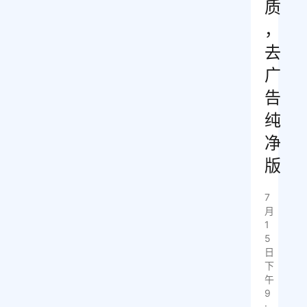
质
，
去
广
告
纯
净
版
7
月
1
5
日
下
午
9
: