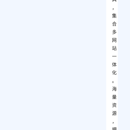
，
集
合
多
网
站
一
体
化
。
海
量
资
源
，
拥