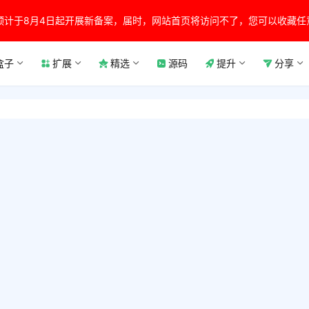
预计于8月4日起开展新备案，届时，网站首页将访问不了，您可以收藏任
盒子
扩展
精选
源码
提升
分享