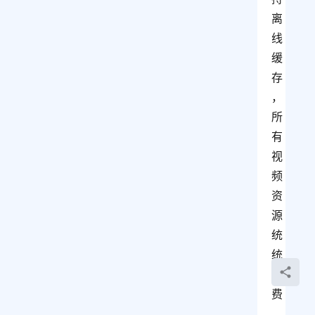
离
线
缓
存
，
所
有
视
频
资
源
统
统
免
费
。