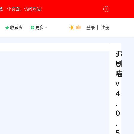
意一个页面，访问网站！
收藏夹
更多
登录
注册
追
剧
喵
v
4
.
0
.
5