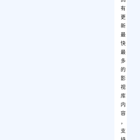
有
更
新
最
快
最
多
的
影
视
库
内
容
，
支
持