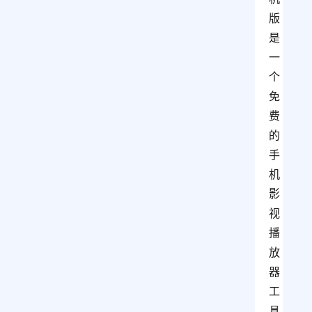
版
是
一
个
免
费
的
手
机
影
视
播
放
器
工
具