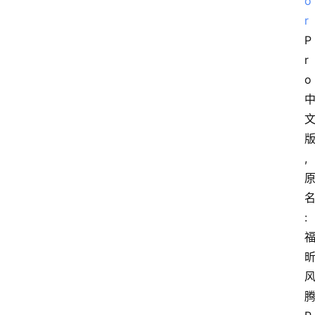
o
r
P
r
o
,
: