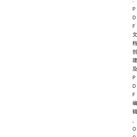
:
P
D
F
P
D
F
,
O