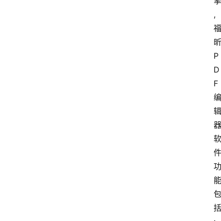
,
P
D
F