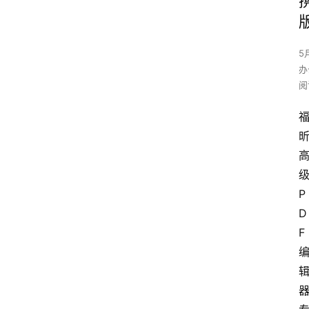
5
办
阅
P
D
F