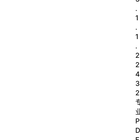
.
1
.
1
.
2
2
4
3
2
P
F