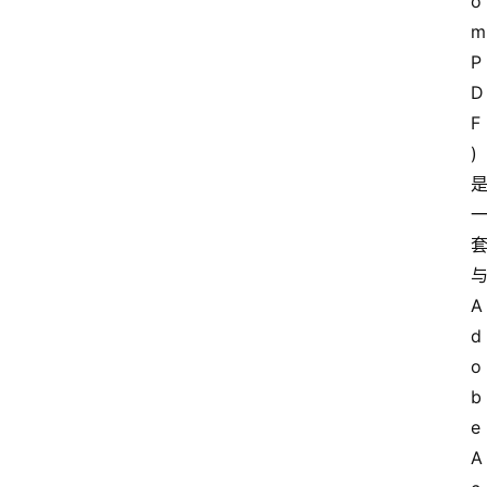
o
m
P
D
F
)
A
d
o
b
e 
A