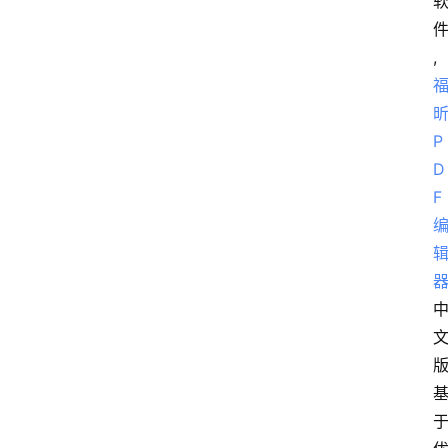
,
P
D
F