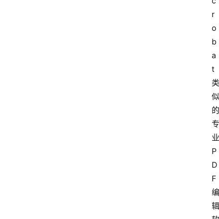
c
r
o
b
a
t
P
D
F