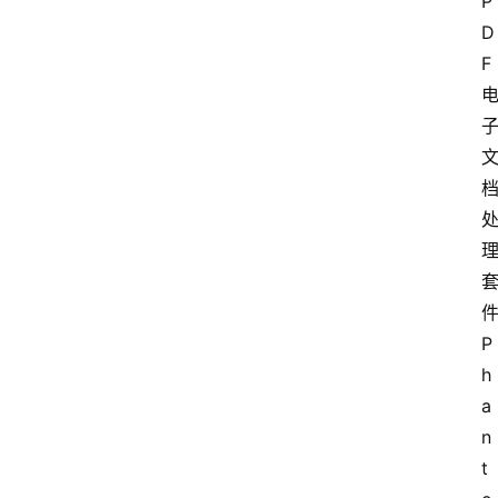
P
D
F
P
h
a
n
t