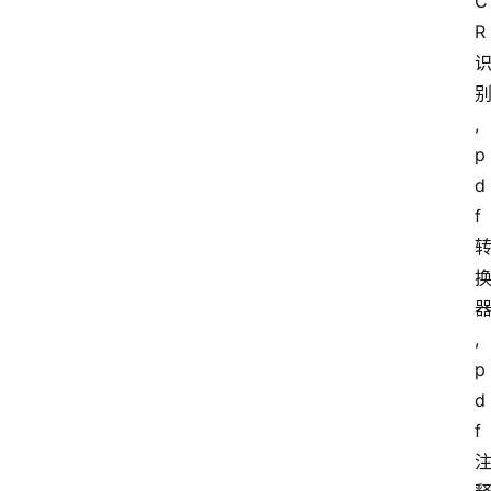
C
R
,
p
d
f
,
p
d
f