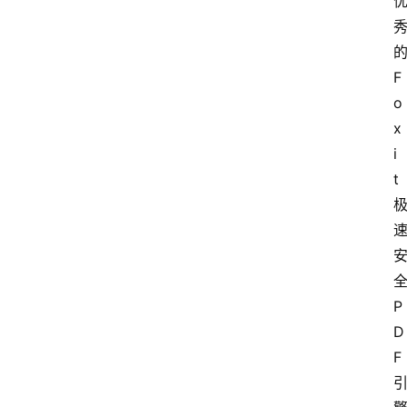
F
o
x
i
t
P
D
F