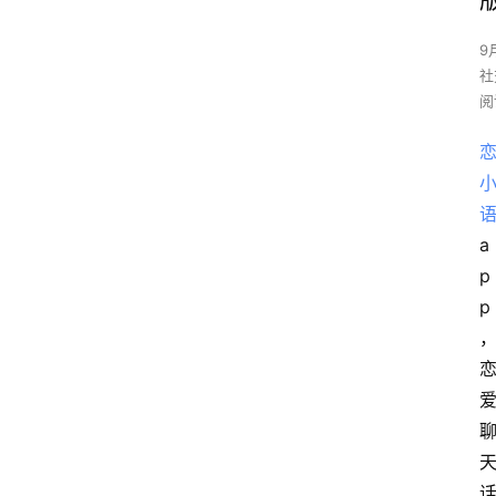
9
社
阅
a
p
p