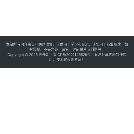
本站所有内容来自互联网收集，仅供用于学习和交流，请勿用于商业用途。如
有侵权、不妥之处，请第一时间联系我们删除！
Copyright © 2025
鸭先知
-
粤ICP备2021145529号
- 专注分享优质软件应
用、技术教程等资源！