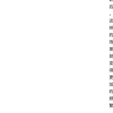
盒
子
扩
展
精
选
查看会员权益
登录
注册
源
码