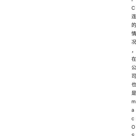
C
m
a
c
O
S