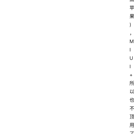
)
M
I
U
I
+