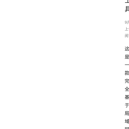
9
上
阅