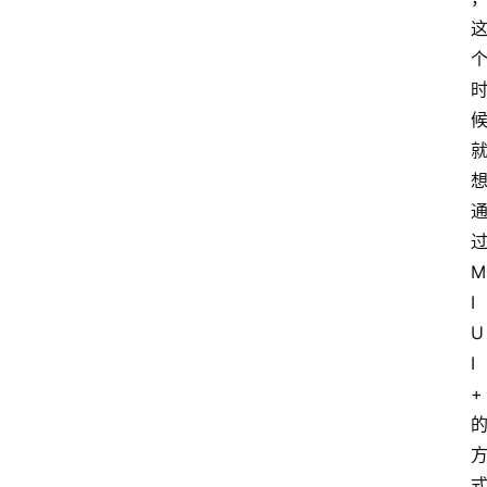
提
升
分
享
收
M
藏
I
夹
U
I
+
更
多