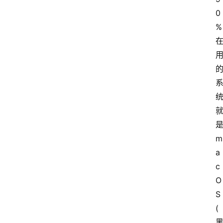
0
%
m
a
c
O
S
(