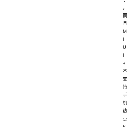
M
I
U
I
+
P