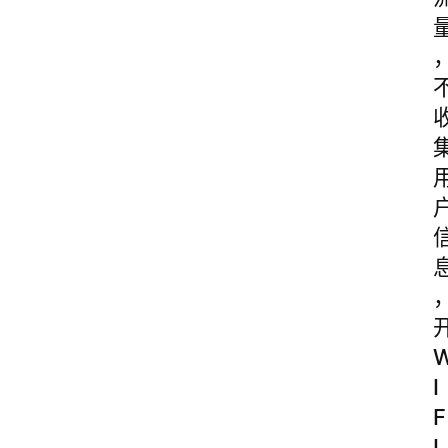
I
F
I