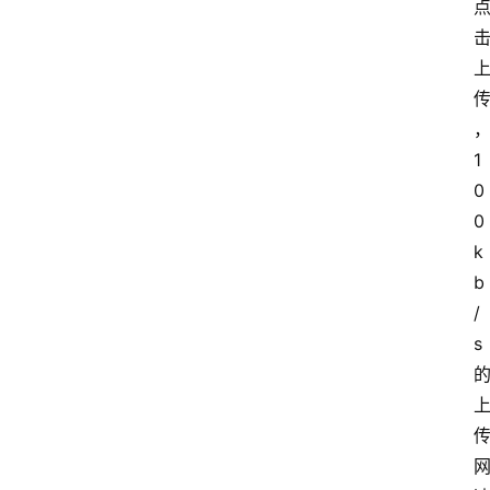
1
0
0
k
b
/
s