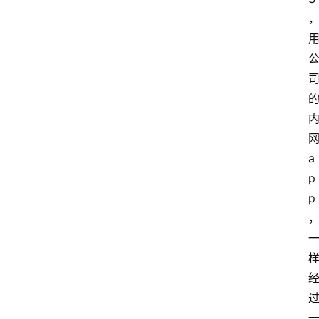
a
p
p