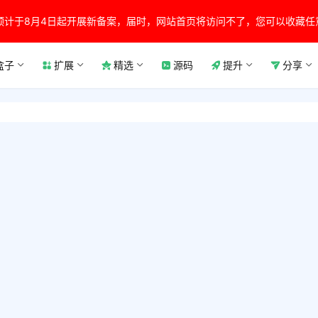
预计于8月4日起开展新备案，届时，网站首页将访问不了，您可以收藏任
盒子
扩展
精选
源码
提升
分享