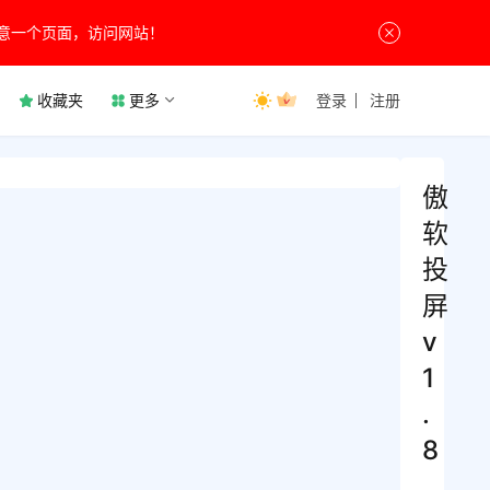
意一个页面，访问网站！
收藏夹
更多
登录
注册
傲
软
投
屏
v
1
.
8
.