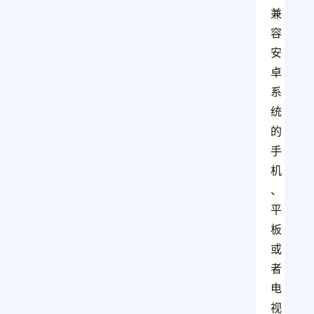
兼
容
安
卓
系
统
的
手
机
、
平
板
或
者
电
视