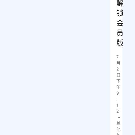
解
锁
会
员
版
7
月
2
日
下
午
9
:
1
2
•
其
他