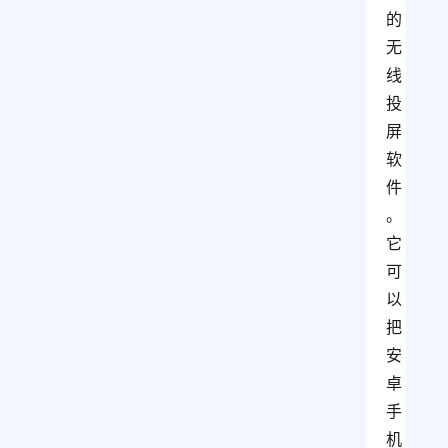
的
无
线
投
屏
软
件
。
它
可
以
把
安
卓
手
机