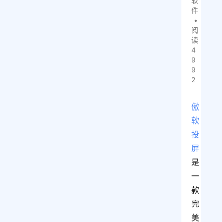
软
件
•
阅
读
4
9
9
2
傲
软
投
屏
是
一
款
完
美