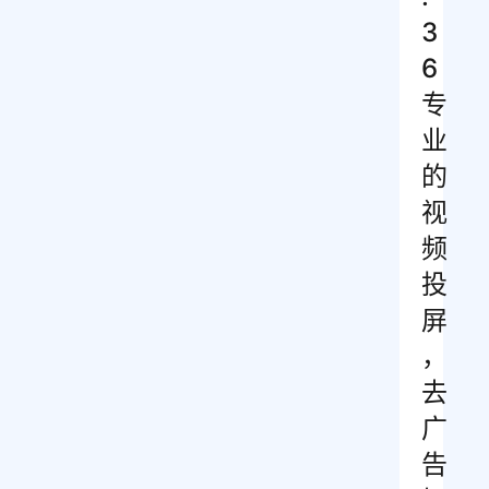
3
6
专
业
的
视
频
投
屏
，
去
广
告