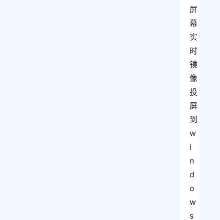
屏
幕
实
时
镜
像
投
屏
到
w
i
n
d
o
w
s