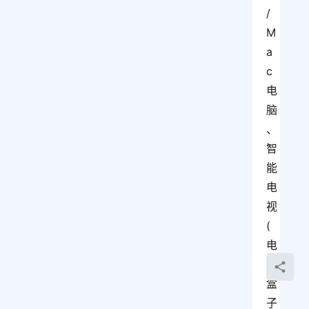
/
M
a
c
电
脑
、
智
能
电
视
(
电
视
盒
子